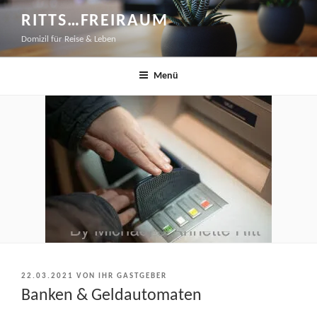
Zum
RITTS…FREIRAUM
Inhalt
Domizil für Reise & Leben
springen
Menü
VERÖFFENTLICHT
22.03.2021
VON
IHR GASTGEBER
AM
Banken & Geldautomaten