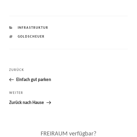
KATEGORIEN
INFRASTRUKTUR
SCHLAGWÖRTER
GOLDSCHEUER
Beitragsnavigation
Vorheriger
ZURÜCK
Beitrag
Einfach gut parken
Nächster
WEITER
Beitrag
Zurück nach Hause
FREIRAUM verfügbar?