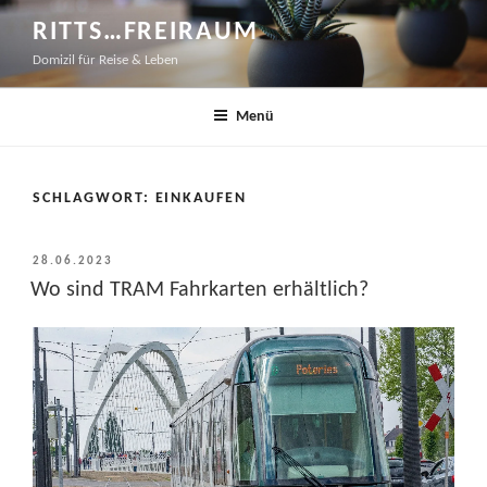
Zum
RITTS…FREIRAUM
Inhalt
Domizil für Reise & Leben
springen
Menü
SCHLAGWORT:
EINKAUFEN
VERÖFFENTLICHT
28.06.2023
AM
Wo sind TRAM Fahrkarten erhältlich?