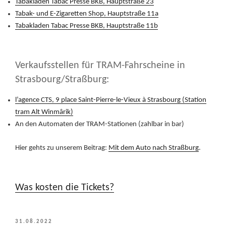
Tabakladen Tabac Presse BKB, Hauptstraße 23
Tabak- und E-Zigaretten Shop, Hauptstraße 11a
Tabakladen Tabac Presse BKB, Hauptstraße 11b
Verkaufsstellen für TRAM-Fahrscheine in
Strasbourg/Straßburg:
l’agence CTS, 9 place Saint-Pierre-le-Vieux à Strasbourg (Station
tram Alt Winmârik)
An den Automaten der TRAM-Stationen (zahlbar in bar)
Hier gehts zu unserem Beitrag:
Mit dem Auto nach Straßburg
.
Was kosten die Tickets?
VERÖFFENTLICHT
31.08.2022